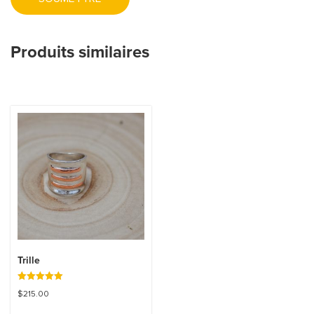
Produits similaires
Trille
Note
$
215.00
5.00
sur 5