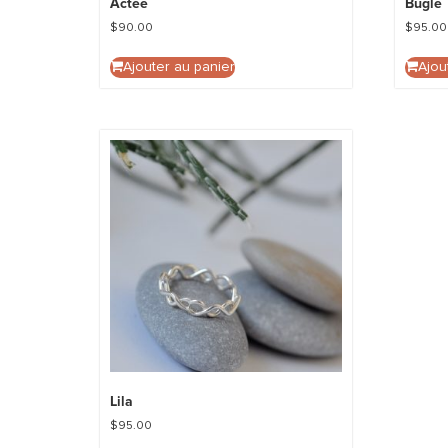
Actée
Bugle
$
90.00
$
95.00
Ajouter au panier
Ajou
Lila
$
95.00