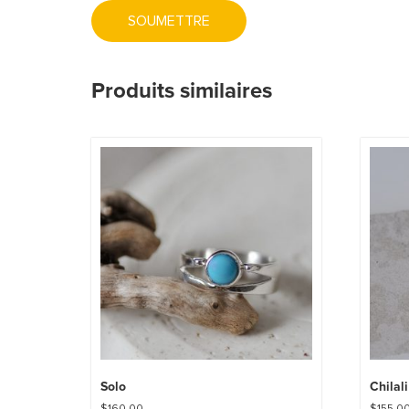
Produits similaires
Solo
Chilali
$
160.00
$
155.0