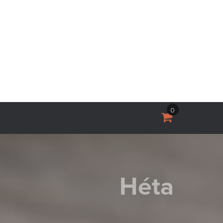
0
Héta