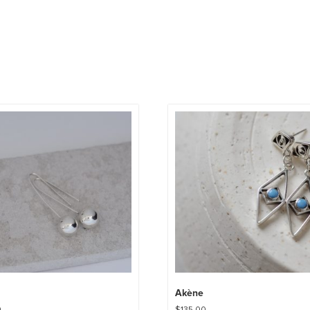
Akène
0
$
135.00