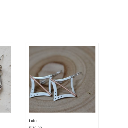
Lulu
$
130.00